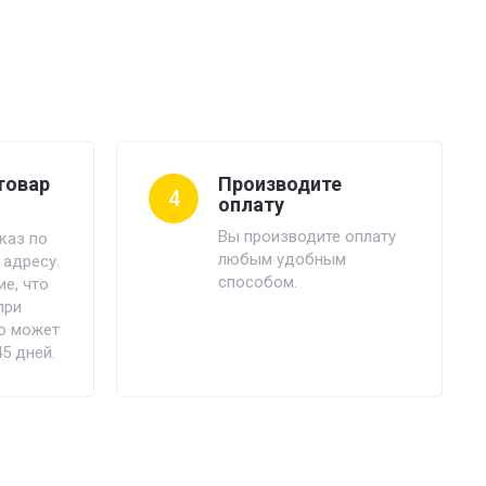
товар
Производите
4
оплату
Вы производите оплату
каз по
любым удобным
 адресу.
способом.
е, что
при
ю может
45 дней.