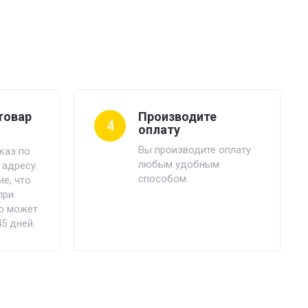
товар
Производите
4
оплату
Вы производите оплату
каз по
любым удобным
 адресу.
способом.
е, что
при
ю может
45 дней.