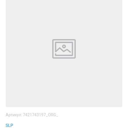
Артикул:
7421743197_ORG_
SLP